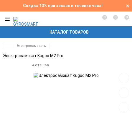
Скидка 10% при заказе в течение часа!
0
0
0
КАТАЛОГ ТОВАРОВ
Электросамокаты
Электросамокат Kugoo M2 Pro
4 отзыва
Добав
в
избра
Добав
к
сравн