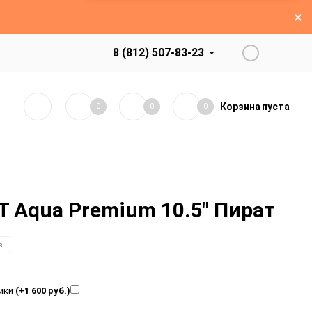
8 (812) 507-83-23
Корзина
пуста
0
0
0
T Aqua Premium 10.5" Пират
в
ники
(+1 600 руб.)