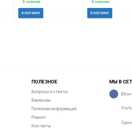
В наличии
В наличии
авить
Добавить
Быстрый
Добавить
Добавить
Быстр
Д
В КОРЗИНУ
В КОРЗИНУ
к
просмотр
в
к
просм
в
анное
сравнению
избранное
сравнению
и
ПОЛЕЗНОЕ
МЫ В СЕ
Вопросы и ответы
ВКон
Вакансии
Yout
Полезная информация
Ремонт
Одно
Контакты