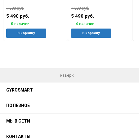
7 500 руб.
7 500 руб.
7
5 490 руб.
5 490 руб.
5
В наличии
В наличии
Добавить
Добавить
Добавить
Добави
В корзину
В корзину
в
к
в
к
избранное
сравнению
избранное
сравне
наверх
GYROSMART
ПОЛЕЗНОЕ
МЫ В СЕТИ
КОНТАКТЫ