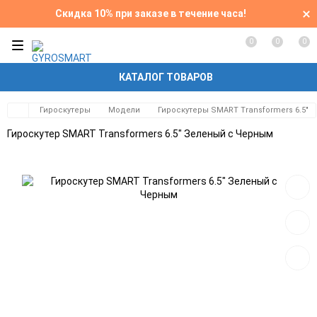
Скидка 10% при заказе в течение часа!
0
0
0
КАТАЛОГ ТОВАРОВ
Гироскутеры
Модели
Гироскутеры SMART Transformers 6.5"
Гироскутер SMART Transformers 6.5" Зеленый с Черным
Добав
в
избра
Добав
к
сравн