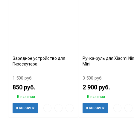
Зарядное устройство для
Ручка-руль для Xiaomi Ni
Гироскутера
Mini
1 500 руб.
3 500 руб.
850 руб.
2 900 руб.
В наличии
В наличии
Быстрый
Добавить
Добавить
Быстрый
Доб
В КОРЗИНУ
В КОРЗИНУ
просмотр
в
к
просмотр
в
избранное
сравнению
избр