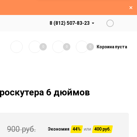
8 (812) 507-83-23
Корзина
пуста
0
0
0
ироскутера 6 дюймов
.
900 руб.
Экономия
44%
или
400 руб.