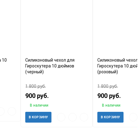
а 10
Силиконовый чехол для
Силиконовый чехол
Гироскутера 10 дюймов
Гироскутера 10 дю
(черный)
(розовый)
1 800 руб.
1 800 руб.
900 руб.
900 руб.
В наличии
В наличии
ый
обавить
Добавить
отр
к
Быстрый
Добавить
Добавить
Быс
В КОРЗИНУ
В КОРЗИНУ
збранное
сравнению
просмотр
в
к
про
избранное
сравнению