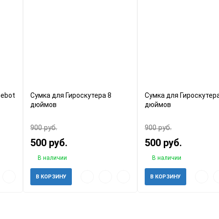
nebot
Сумка для Гироскутера 8
Сумка для Гироскутер
дюймов
дюймов
900 руб.
900 руб.
500 руб.
500 руб.
В наличии
В наличии
авить
Добавить
Быстрый
Добавить
Добавить
Быстр
Д
В КОРЗИНУ
В КОРЗИНУ
к
просмотр
в
к
просм
в
анное
сравнению
избранное
сравнению
и