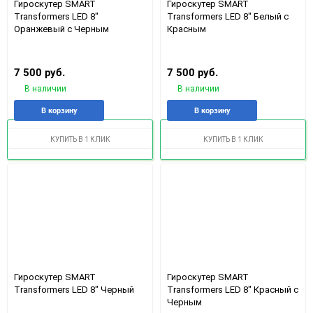
Гироскутер SMART
Гироскутер SMART
Transformers LED 8"
Transformers LED 8" Белый с
Оранжевый с Черным
Красным
7 500 руб.
7 500 руб.
В наличии
В наличии
Добавить
Добавить
Добавить
Доба
В корзину
В корзину
в
к
в
к
избранное
сравнению
избранное
срав
КУПИТЬ В 1 КЛИК
КУПИТЬ В 1 КЛИК
Гироскутер SMART
Гироскутер SMART
Transformers LED 8" Черный
Transformers LED 8" Красный с
Черным