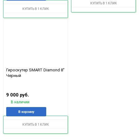
в
к
избранное
срав
КУПИТЬ В 1 КЛИК
избранное
сравнению
КУПИТЬ В 1 КЛИК
Гироскутер SMART Diamond 8"
Черный
9 000 руб.
В наличии
Добавить
Добавить
В корзину
в
к
избранное
сравнению
КУПИТЬ В 1 КЛИК