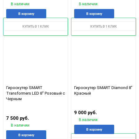
В наличии
В наличии
Добавить
Добавить
Добавить
Доба
В корзину
В корзину
в
к
в
к
избранное
сравнению
избранное
срав
КУПИТЬ В 1 КЛИК
КУПИТЬ В 1 КЛИК
Гироскутер SMART
Гироскутер SMART Diamond 8"
Transformers LED 8" Розовый с
Красный
Черным
9 000 руб.
7 500 руб.
В наличии
В наличии
Добавить
Доба
В корзину
Добавить
Добавить
в
к
В корзину