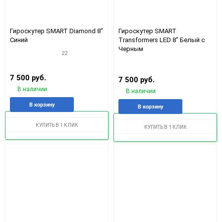
150
Гироскутер SMART Diamond 8"
Гироскутер SMART
Синий
Transformers LED 8" Белый с
Черным
22
7 500 руб.
7 500 руб.
В наличии
В наличии
Добавить
Добавить
В корзину
Добавить
Доба
В корзину
в
к
в
к
избранное
сравнению
избранное
срав
КУПИТЬ В 1 КЛИК
КУПИТЬ В 1 КЛИК