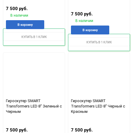
7 500 руб.
7 500 руб.
В наличии
В наличии
Добавить
Добавить
В корзину
Добавить
Доба
в
к
В корзину
в
к
избранное
сравнению
КУПИТЬ В 1 КЛИК
избранное
срав
КУПИТЬ В 1 КЛИК
Гироскутер SMART
Гироскутер SMART
Transformers LED 8" Зеленый с
Transformers LED 8" Черный с
Черным
Красным
7 500 руб.
7 500 руб.