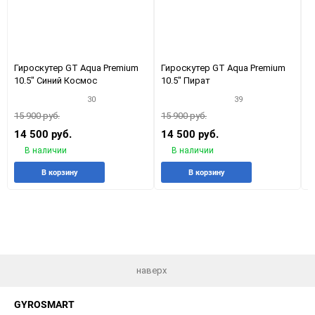
Гироскутер GT Aqua Premium
Гироскутер GT Aqua Premium
Г
10.5" Синий Космос
10.5" Пират
1
30
39
15 900 руб.
15 900 руб.
1
14 500 руб.
14 500 руб.
1
В наличии
В наличии
Добавить
Добавить
Добавить
Добави
В корзину
В корзину
в
к
в
к
избранное
сравнению
избранное
сравне
наверх
GYROSMART