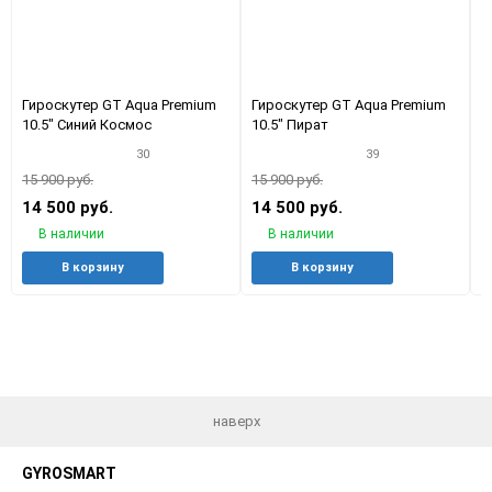
Гироскутер GT Aqua Premium
Гироскутер GT Aqua Premium
Г
10.5" Синий Космос
10.5" Пират
1
30
39
15 900 руб.
15 900 руб.
1
14 500 руб.
14 500 руб.
1
В наличии
В наличии
Добавить
Добавить
Добавить
Добави
В корзину
В корзину
в
к
в
к
избранное
сравнению
избранное
сравне
наверх
GYROSMART