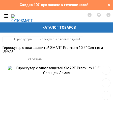
Скидка 10% при заказе в течение часа!
0
0
0
КАТАЛОГ ТОВАРОВ
Гироскутеры
Гироскутеры с влагозащитой
Гироскутер с влагозащитой SMART Premium 10.5" Солнце и
Земля
21 отзыв
Добав
в
избра
Добав
к
сравн