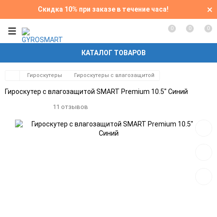
Скидка 10% при заказе в течение часа!
0
0
0
КАТАЛОГ ТОВАРОВ
Гироскутеры
Гироскутеры с влагозащитой
Гироскутер с влагозащитой SMART Premium 10.5" Синий
11 отзывов
Добав
в
избра
Добав
к
сравн