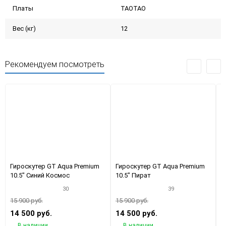
Платы
TAOTAO
Вес (кг)
12
Рекомендуем посмотреть
Гироскутер GT Aqua Premium
Гироскутер GT Aqua Premium
Г
10.5" Синий Космос
10.5" Пират
1
30
39
15 900 руб.
15 900 руб.
1
14 500 руб.
14 500 руб.
1
В наличии
В наличии