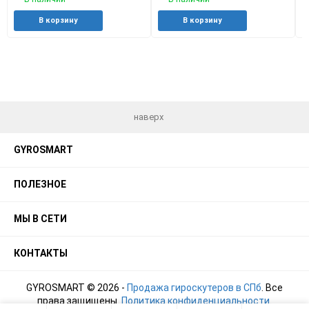
Добавить
Добавить
Добавить
Добави
В корзину
В корзину
в
к
в
к
избранное
сравнению
избранное
сравне
наверх
GYROSMART
ПОЛЕЗНОЕ
МЫ В СЕТИ
КОНТАКТЫ
GYROSMART © 2026 -
Продажа гироскутеров в СПб
. Все
права защищены.
Политика конфиденциальности
.