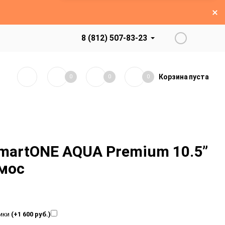
8 (812) 507-83-23
Корзина
пуста
0
0
0
martONE AQUA Premium 10.5”
мос
ники
(+1 600 руб.)