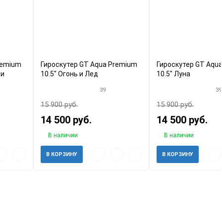
remium
Гироскутер GT Aqua Premium
Гироскутер GT Aqu
ти
10.5" Огонь и Лед
10.5" Луна
39
39
15 900 руб.
15 900 руб.
14 500 руб.
14 500 руб.
В наличии
В наличии
ый
обавить
Добавить
Быстрый
Добавить
Добавить
Быс
В КОРЗИНУ
В КОРЗИНУ
отр
к
просмотр
в
к
про
збранное
сравнению
избранное
сравнению