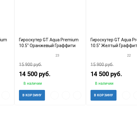
mium
Гироскутер GT Aqua Premium
Гироскутер GT Aqua P
10.5" Оранжевый Граффити
10.5" Желтый Граффи
23
22
15 900 руб.
15 900 руб.
14 500 руб.
14 500 руб.
В наличии
В наличии
авить
Добавить
Быстрый
Добавить
Добавить
Быстр
Д
В КОРЗИНУ
В КОРЗИНУ
к
просмотр
в
к
просм
в
анное
сравнению
избранное
сравнению
и