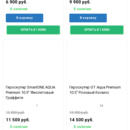
6 900 руб.
9 900 руб.
В наличии
В наличии
Добавить
Добавить
Добавить
Доба
В корзину
В корзину
в
к
в
к
избранное
сравнению
избранное
срав
КУПИТЬ В 1 КЛИК
КУПИТЬ В 1 КЛИК
Гироскутер SmartONE AQUA
Гироскутер GT Aqua Premium
Premium 10.5” Фиолетовый
10.5" Розовый Космос
Граффити
1
34
13 500 руб.
15 900 руб.
11 500 руб.
14 500 руб.
В наличии
В наличии