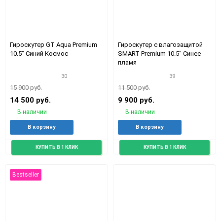
Гироскутер GT Aqua Premium
Гироскутер с влагозащитой
10.5" Синий Космос
SMART Premium 10.5" Синее
пламя
30
39
15 900 руб.
11 500 руб.
14 500 руб.
9 900 руб.
В наличии
В наличии
Добавить
Добавить
Добавить
Доба
В корзину
В корзину
в
к
в
к
избранное
сравнению
избранное
срав
КУПИТЬ В 1 КЛИК
КУПИТЬ В 1 КЛИК
Bestseller