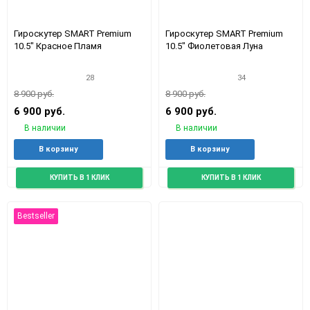
Гироскутер SMART Premium
Гироскутер SMART Premium
10.5" Красное Пламя
10.5" Фиолетовая Луна
28
34
8 900 руб.
8 900 руб.
6 900 руб.
6 900 руб.
В наличии
В наличии
Добавить
Добавить
Добавить
Доба
В корзину
В корзину
в
к
в
к
избранное
сравнению
избранное
срав
КУПИТЬ В 1 КЛИК
КУПИТЬ В 1 КЛИК
Bestseller