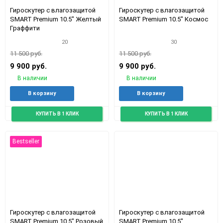
Гироскутер с влагозащитой
Гироскутер с влагозащитой
SMART Premium 10.5" Желтый
SMART Premium 10.5" Космос
Граффити
20
30
11 500 руб.
11 500 руб.
9 900 руб.
9 900 руб.
В наличии
В наличии
Добавить
Добавить
Добавить
Доба
В корзину
В корзину
в
к
в
к
избранное
сравнению
избранное
срав
КУПИТЬ В 1 КЛИК
КУПИТЬ В 1 КЛИК
Bestseller
Гироскутер с влагозащитой
Гироскутер с влагозащитой
SMART Premium 10.5" Розовый
SMART Premium 10.5"