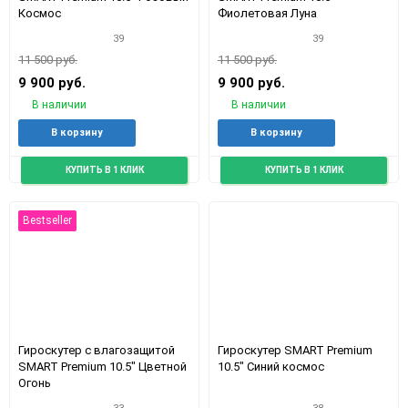
Космос
Фиолетовая Луна
39
39
11 500 руб.
11 500 руб.
9 900 руб.
9 900 руб.
В наличии
В наличии
Добавить
Добавить
Добавить
Доба
В корзину
В корзину
в
к
в
к
избранное
сравнению
избранное
срав
КУПИТЬ В 1 КЛИК
КУПИТЬ В 1 КЛИК
Bestseller
Гироскутер с влагозащитой
Гироскутер SMART Premium
SMART Premium 10.5" Цветной
10.5" Синий космос
Огонь